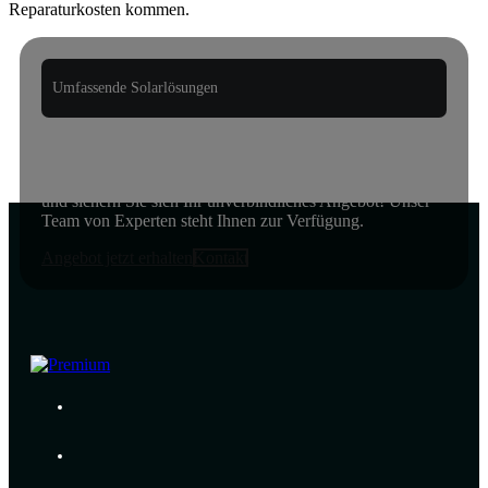
Reparaturkosten kommen.
Umfassende Solarlösungen
Fordern Sie jetzt Ihr unverbindliches Angebot an,
ohne Verpflichtung!
Entdecken Sie jetzt die Möglichkeiten der Solarenergie
und sichern Sie sich Ihr unverbindliches Angebot! Unser
Team von Experten steht Ihnen zur Verfügung.
Angebot jetzt erhalten
Kontakt