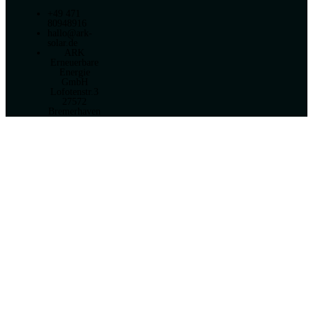
+49 471
80948916
hallo@ark-
solar.de
ARK
Erneuerbare
Energie
GmbH
Lofotenstr.3
27572
Bremerhaven