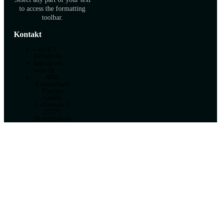
to access the formatting
toolbar.
Kontakt
+49 471
80948916
hallo@ark-
solar.de
ARK
Erneuerbare
Energie
GmbH
Lofotenstr.3
27572
Bremerhaven