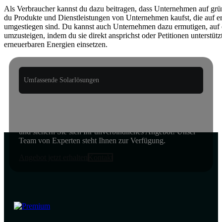
Als Verbraucher kannst du dazu beitragen, dass Unternehmen auf gr
du Produkte und Dienstleistungen von Unternehmen kaufst, die auf e
umgestiegen sind. Du kannst auch Unternehmen dazu ermutigen, auf 
umzusteigen, indem du sie direkt ansprichst oder Petitionen unterstützt
erneuerbaren Energien einsetzen.
Umfassende Solarlösungen
Fordern Sie jetzt Ihr unverbindliches Angebot an,
ohne Verpflichtung!
Entdecken Sie jetzt die Möglichkeiten der Solarenergie
und sichern Sie sich Ihr unverbindliches Angebot! Unser
Team von Experten steht Ihnen zur Verfügung.
Angebot jetzt erhalten
Kontakt