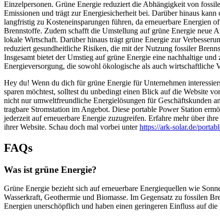
Einzelpersonen. Grüne Energie reduziert die Abhängigkeit von fossil
Emissionen und trägt zur Energiesicherheit bei. Darüber hinaus kann 
langfristig zu Kosteneinsparungen führen, da erneuerbare Energien oft 
Brennstoffe. Zudem schafft die Umstellung auf grüne Energie neue Arb
lokale Wirtschaft. Darüber hinaus trägt grüne Energie zur Verbesserun
reduziert gesundheitliche Risiken, die mit der Nutzung fossiler Brenn
Insgesamt bietet der Umstieg auf grüne Energie eine nachhaltige und 
Energieversorgung, die sowohl ökologische als auch wirtschaftliche Vo
Hey du! Wenn du dich für grüne Energie für Unternehmen interessier
sparen möchtest, solltest du unbedingt einen Blick auf die Website v
nicht nur umweltfreundliche Energielösungen für Geschäftskunden an
tragbare Stromstation im Angebot. Diese portable Power Station ermögl
jederzeit auf erneuerbare Energie zuzugreifen. Erfahre mehr über ihr
ihrer Website. Schau doch mal vorbei unter
https://ark-solar.de/portab
FAQs
Was ist grüne Energie?
Grüne Energie bezieht sich auf erneuerbare Energiequellen wie Sonn
Wasserkraft, Geothermie und Biomasse. Im Gegensatz zu fossilen Bre
Energien unerschöpflich und haben einen geringeren Einfluss auf di