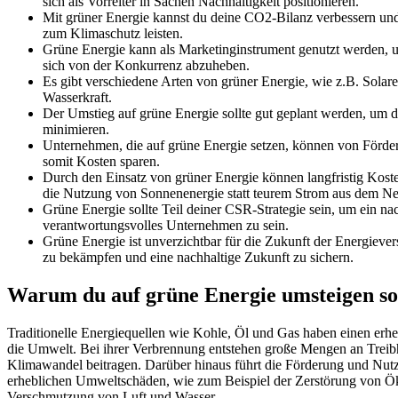
sich als Vorreiter in Sachen Nachhaltigkeit positionieren.
Mit grüner Energie kannst du deine CO2-Bilanz verbessern und
zum Klimaschutz leisten.
Grüne Energie kann als Marketinginstrument genutzt werden
sich von der Konkurrenz abzuheben.
Es gibt verschiedene Arten von grüner Energie, wie z.B. Solar
Wasserkraft.
Der Umstieg auf grüne Energie sollte gut geplant werden, um
minimieren.
Unternehmen, die auf grüne Energie setzen, können von Förder
somit Kosten sparen.
Durch den Einsatz von grüner Energie können langfristig Kost
die Nutzung von Sonnenenergie statt teurem Strom aus dem Ne
Grüne Energie sollte Teil deiner CSR-Strategie sein, um ein na
verantwortungsvolles Unternehmen zu sein.
Grüne Energie ist unverzichtbar für die Zukunft der Energiev
zu bekämpfen und eine nachhaltige Zukunft zu sichern.
Warum du auf grüne Energie umsteigen sol
Traditionelle Energiequellen wie Kohle, Öl und Gas haben einen erhe
die Umwelt. Bei ihrer Verbrennung entstehen große Mengen an Treib
Klimawandel beitragen. Darüber hinaus führt die Förderung und Nut
erheblichen Umweltschäden, wie zum Beispiel der Zerstörung von Ö
Verschmutzung von Luft und Wasser.