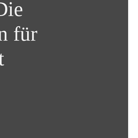
Die
n für
t