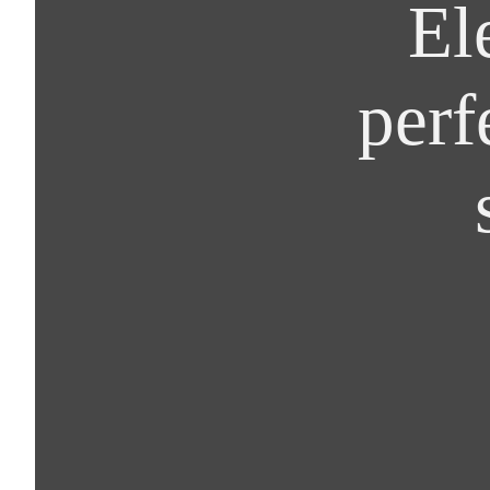
El
perf