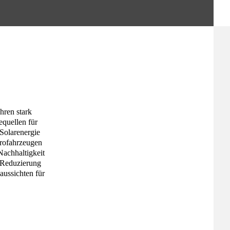
hren stark
equellen für
 Solarenergie
trofahrzeugen
Nachhaltigkeit
r Reduzierung
aussichten für
.