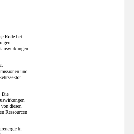
ge Rolle bei
tragen
eltauswirkungen
z.
 Emissionen und
kehrssektor
. Die
tauswirkungen
 von diesen
hen Ressourcen
arenergie in