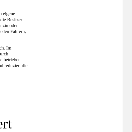
ch eigene
die Besitzer
enzin oder
s den Fahrern,
ch. Im
durch
e betrieben
d reduziert die
rt