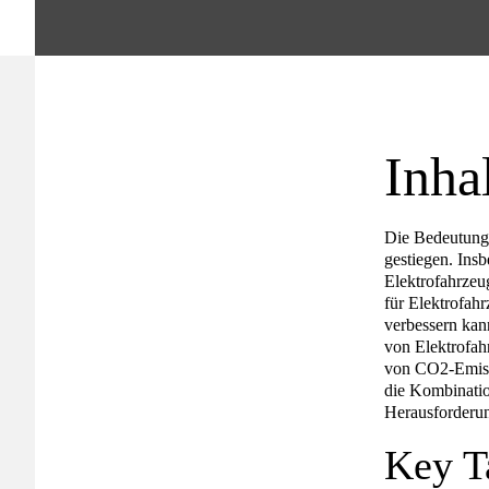
Inha
Die Bedeutung v
gestiegen. Insb
Elektrofahrzeug
für Elektrofah
verbessern kan
von Elektrofah
von CO2-Emissi
die Kombinatio
Herausforderun
Key T