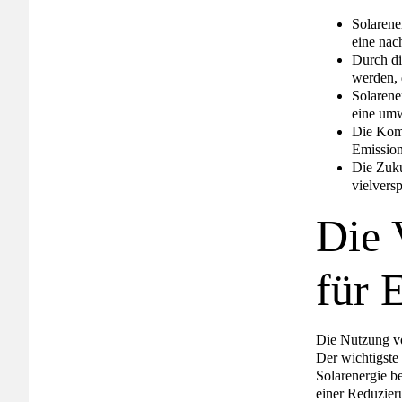
Solarene
eine nac
Durch di
werden, 
Solarene
eine umw
Die Komb
Emission
Die Zuku
vielvers
Die 
für 
Die Nutzung vo
Der wichtigste 
Solarenergie b
einer Reduzier