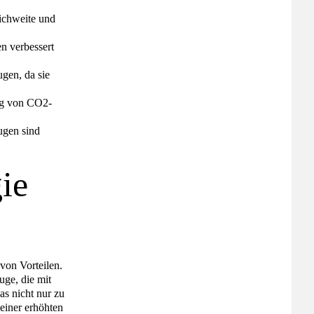
eichweite und
n verbessert
ugen, da sie
ng von CO2-
ugen sind
ie
von Vorteilen.
uge, die mit
as nicht nur zu
einer erhöhten