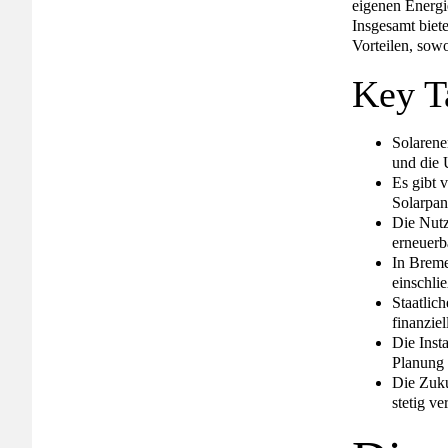
eigenen Energi
Insgesamt biet
Vorteilen, sow
Key T
Solarene
und die 
Es gibt 
Solarpan
Die Nutz
erneuerb
In Breme
einschli
Staatlic
finanzie
Die Inst
Planung 
Die Zuku
stetig v