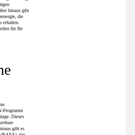
tigen
über hinaus gibt
energie, die
u erhalten.
ilen für Ihr
he
von
KfW-Programm
lage. Dieses
uerbare
inaus gibt es
e (BAFA), das