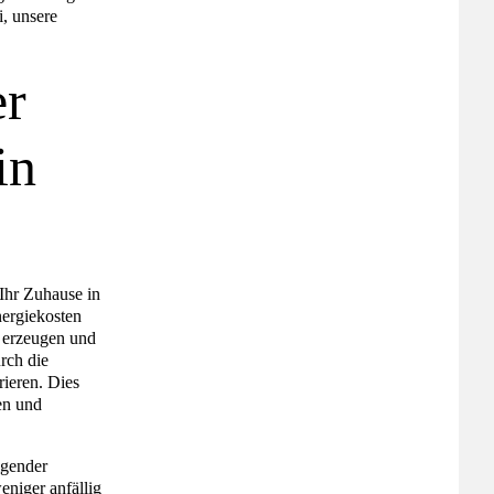
, unsere
er
in
 Ihr Zuhause in
nergiekosten
m erzeugen und
rch die
ieren. Dies
ren und
igender
eniger anfällig