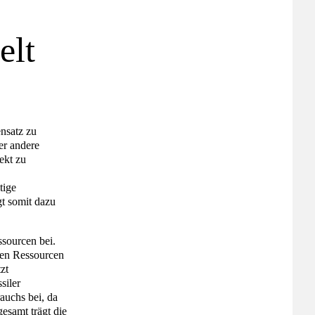
elt
nsatz zu
er andere
ekt zu
tige
t somit dazu
ssourcen bei.
hen Ressourcen
zt
siler
auchs bei, da
esamt trägt die