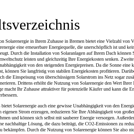
ltsverzeichnis
n Solarenergie in Ihrem Zuhause in Bremen bietet eine Vielzahl von Vo
arenergie eine erneuerbare Energiequelle, die unerschöpflich ist und ke
eugt. Durch die Installation von Solaranlagen auf Ihrem Dach können 
weltschutz leisten und gleichzeitig Ihre Energiekosten senken. Zweiten
nabhängigkeit von den steigenden Energiepreisen. Da die Sonne eine k
st, können Sie langfristig von stabilen Energiekosten profitieren. Darüb
ch die Einspeisung von überschüssigem Solarstrom ins Netz sogar zusä
rieren. Drittens erhöht die Nutzung von Solarenergie den Wert Ihrer 
e macht Ihr Zuhause attraktiver für potenzielle Käufer und kann die En
erbessern.
 bietet Solarenergie auch eine gewisse Unabhängigkeit von den Energi
n eigenen Strom erzeugen, reduzieren Sie Ihre Abhängigkeit von große
hmen und können sich selbst mit sauberer Energie versorgen. Außerdem
ine nachhaltige Lösung, die dazu beiträgt, die CO2-Emissionen zu redu
 bekämpfen. Durch die Nutzung von Solarenergie können Sie also nic