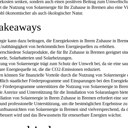
ekosten senken, sondern auch einen positiven Beitrag zum Umweltschut
et die Nutzung von Solarenergie für Ihr Zuhause in Bremen also eine V
ohl ökonomischer als auch ökologischer Natur.
akeaways
rgie kann dazu beitragen, die Energiekosten in Ihrem Zuhause in Brem
Unabhängigkeit von herkömmlichen Energiequellen zu erhöhen.
verschiedene Solarprodukte, die für Ihr Zuhause in Bremen geeignet sin
eele, Solarbatterien und Solarheizungen.
ung von Solarenergie trägt zum Schutz der Umwelt bei, da sie eine sa
are Energiequelle ist, die die CO2-Emissionen reduziert.
n können Sie finanzielle Vorteile durch die Nutzung von Solarenergie e
eßlich staatlicher Förderprogramme und Einsparungen bei den Energiek
he Förderprogramme unterstützen die Nutzung von Solarenergie in Brem
lle Anreize und Unterstützung für die Installation von Solaranlagen biet
allation von Solarenergie in Ihrem Zuhause in Bremen erfordert eine sor
und professionelle Unterstützung, um die bestmöglichen Ergebnisse zu 
nftsaussichten von Solarenergie in Bremen sind vielversprechend, da 
erbessert wird und das Bewusstsein für erneuerbare Energien wächst.