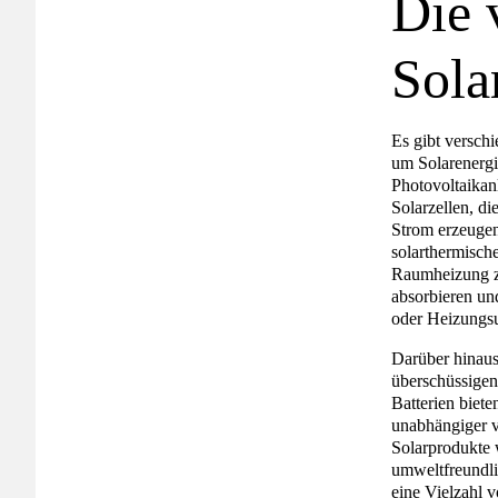
Die 
Sola
Es gibt versch
um Solarenergi
Photovoltaikan
Solarzellen, d
Strom erzeugen,
solarthermisch
Raumheizung zu
absorbieren u
oder Heizungsu
Darüber hinaus 
überschüssigen
Batterien biet
unabhängiger v
Solarprodukte 
umweltfreundli
eine Vielzahl 