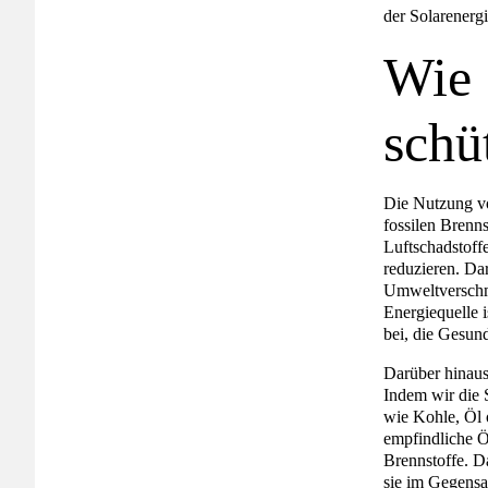
der Solarenergi
Wie 
schü
Die Nutzung vo
fossilen Brenn
Luftschadstoffe
reduzieren. Da
Umweltverschmu
Energiequelle 
bei, die Gesun
Darüber hinaus
Indem wir die 
wie Kohle, Öl 
empfindliche Ö
Brennstoffe. D
sie im Gegensa