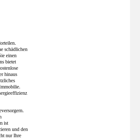
rteilen.
ine schädlichen
Sie einen
s bietet
ostenlose
er hinaus
tzliches
Immobilie.
ergieeffizienz
eversorgern.
n
 ist
zieren und den
ht nur Ihre