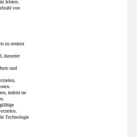
z leisten.
ielzahl von
en zu senken
d, darunter
ubere und
rzielen,
osten.
en, indem sie
en.
gfältige
erzielen.
die Technologie