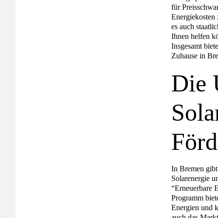
für Preisschwa
Energiekosten z
es auch staatl
Ihnen helfen kö
Insgesamt biete
Zuhause in Br
Die 
Sola
För
In Bremen gibt
Solarenergie u
“Erneuerbare E
Programm biete
Energien und k
auch das Markt