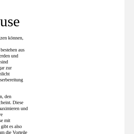
ause
tzen können,
 bestehen aus
werden und
 sind
ar zur
licht
serbereitung
n, den
cheint. Diese
 maximieren und
ve
se mit
gibt es also
um die Vorteile