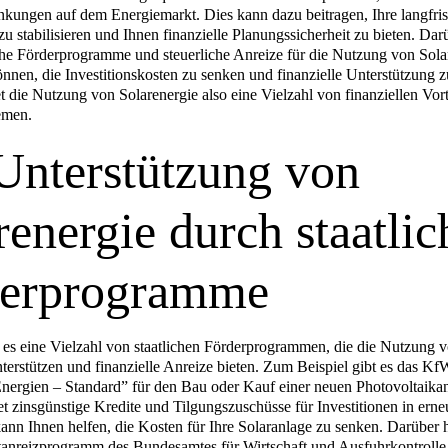
nkungen auf dem Energiemarkt. Dies kann dazu beitragen, Ihre langfris
u stabilisieren und Ihnen finanzielle Planungssicherheit zu bieten. Dar
iche Förderprogramme und steuerliche Anreize für die Nutzung von Solar
nnen, die Investitionskosten zu senken und finanzielle Unterstützung z
t die Nutzung von Solarenergie also eine Vielzahl von finanziellen Vorte
emen.
Unterstützung von
renergie durch staatlic
derprogramme
 es eine Vielzahl von staatlichen Förderprogrammen, die die Nutzung 
nterstützen und finanzielle Anreize bieten. Zum Beispiel gibt es das 
nergien – Standard” für den Bau oder Kauf einer neuen Photovoltaikan
t zinsgünstige Kredite und Tilgungszuschüsse für Investitionen in erne
ann Ihnen helfen, die Kosten für Ihre Solaranlage zu senken. Darüber h
anreizprogramm des Bundesamtes für Wirtschaft und Ausfuhrkontroll