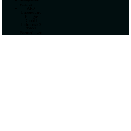
hallo@ark-
solar.de
ARK
Erneuerbare
Energie
GmbH
Lofotenstr.3
27572
Bremerhaven