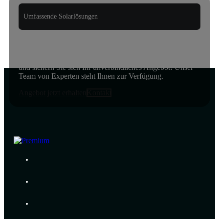
Umfassende Solarlösungen
Fordern Sie jetzt Ihr unverbindliches Angebot an,
ohne Verpflichtung!
Entdecken Sie jetzt die Möglichkeiten der Solarenergie
und sichern Sie sich Ihr unverbindliches Angebot! Unser
Team von Experten steht Ihnen zur Verfügung.
Angebot jetzt erhalten
Kontakt